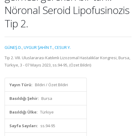
Nöronal Seroid Lipofusinozis
Tip 2.
GÜNEŞ D.
,
UYGUR ŞAHİN T.
,
CESUR Y.
Tip 2. VIII. Uluslararası Katılımlı Lizozomal Hastalıklar Kongresi, Bursa,
Türkiye, 3 - 07 Mayıs 2023, ss.94-95, (Özet Bildiri)
Yayın Türü:
Bildiri / Özet Bildiri
Basıldığı Şehir:
Bursa
Basıldığı Ülke:
Türkiye
Sayfa Sayıları:
ss.94-95