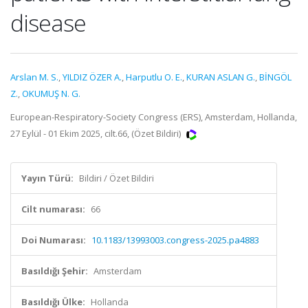
disease
Arslan M. S.
,
YILDIZ ÖZER A.
,
Harputlu O. E.
,
KURAN ASLAN G.
,
BİNGÖL
Z.
,
OKUMUŞ N. G.
European-Respiratory-Society Congress (ERS), Amsterdam, Hollanda,
27 Eylül - 01 Ekim 2025, cilt.66, (Özet Bildiri)
Yayın Türü:
Bildiri / Özet Bildiri
Cilt numarası:
66
Doi Numarası:
10.1183/13993003.congress-2025.pa4883
Basıldığı Şehir:
Amsterdam
Basıldığı Ülke:
Hollanda