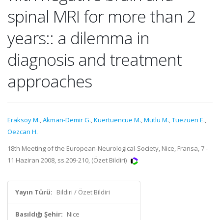
spinal MRI for more than 2
years:: a dilemma in
diagnosis and treatment
approaches
Eraksoy M.
,
Akman-Demir G.
,
Kuertuencue M.
,
Mutlu M.
,
Tuezuen E.
,
Oezcan H.
18th Meeting of the European-Neurological-Society, Nice, Fransa, 7 -
11 Haziran 2008, ss.209-210, (Özet Bildiri)
Yayın Türü:
Bildiri / Özet Bildiri
Basıldığı Şehir:
Nice