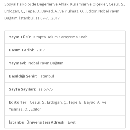
Sosyal Psikolojide Değerler ve Ahlak: Kuramlar ve Ölçekler, Cesur, S.,
Erdoğan, Ç., Tepe, B., Bayad, A., ve Yıulmaz, O. , Editör, Nobel Yayın
Dağıtım, İstanbul, ss.67-75, 2017
Yayın Türü:
Kitapta Bölüm / Araştırma Kitabı
Basım Tarihi:
2017
Yayınevi:
Nobel Yayın Dağıtım
Basıldığı Şehir:
İstanbul
Sayfa Sayıları:
ss.67-75
Editörler:
Cesur, S., Erdoğan, Ç., Tepe, B., Bayad, A., ve
Yıulmaz, O. , Editör
İstanbul Üniversitesi Adresli:
Evet