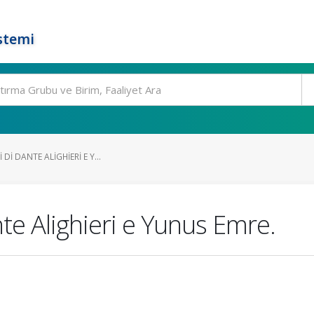
stemi
DI DANTE ALIGHIERI E Y...
nte Alighieri e Yunus Emre.