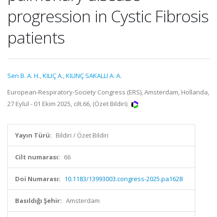
progression in Cystic Fibrosis
patients
Sen B. A. H.
,
KILIÇ A.
,
KILINÇ SAKALLI A. A.
European-Respiratory-Society Congress (ERS), Amsterdam, Hollanda,
27 Eylül - 01 Ekim 2025, cilt.66, (Özet Bildiri)
Yayın Türü:
Bildiri / Özet Bildiri
Cilt numarası:
66
Doi Numarası:
10.1183/13993003.congress-2025.pa1628
Basıldığı Şehir:
Amsterdam