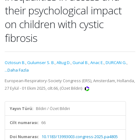
their psychological impact
on children with cystic
fibrosis
Oztosun B.
,
Gulumser S. B.
,
Altug D.
,
Gunal B.
,
Anac E.
,
DURCAN G.
,
...Daha Fazla
European-Respiratory-Society Congress (ERS), Amsterdam, Hollanda,
27 Eylül - 01 Ekim 2025, cilt.66, (Özet Bildiri)
Yayın Türü:
Bildiri / Özet Bildiri
Cilt numarası:
66
Doi Numarası:
10.1183/13993003.congress-2025.pa4805