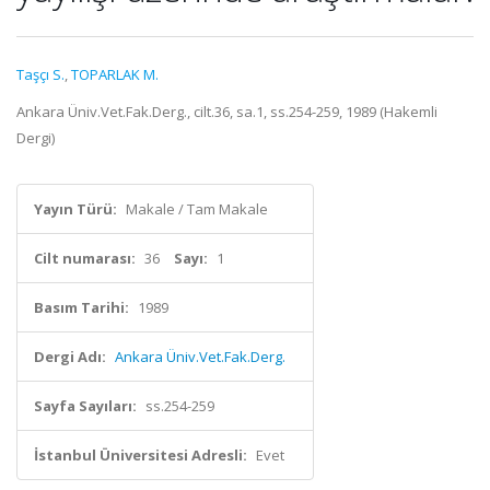
Taşçı S.
,
TOPARLAK M.
Ankara Üniv.Vet.Fak.Derg., cilt.36, sa.1, ss.254-259, 1989 (Hakemli
Dergi)
Yayın Türü:
Makale / Tam Makale
Cilt numarası:
36
Sayı:
1
Basım Tarihi:
1989
Dergi Adı:
Ankara Üniv.Vet.Fak.Derg.
Sayfa Sayıları:
ss.254-259
İstanbul Üniversitesi Adresli:
Evet