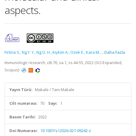
aspects.
Firtina S.
,
Ng Y. Y.
,
Ng O. H.
,
Kiykim A.
,
Ozek E.
,
Kara M.
,
...Daha Fazla
Immunologic research, cilt.70, sa.1, ss.44-55, 2022 (SCI-Expanded,
Scopus)
Yayın Türü:
Makale / Tam Makale
Cilt numarası:
70
Sayı:
1
Basım Tarihi:
2022
Doi Numarası:
10.1007/s12026-021-09242-z