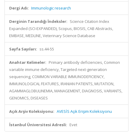
Dergi Adı:
Immunologic research
Derginin Tarandığı İndeksler:
Science Citation Index
Expanded (SCI-EXPANDED), Scopus, BIOSIS, CAB Abstracts,
EMBASE, MEDLINE, Veterinary Science Database
Sayfa Sayıları:
ss.44-55
Anahtar Kelimeler:
Primary antibody deficiencies, Common
variable immune deficiency, Targeted next-generation
sequencing, COMMON VARIABLE IMMUNODEFICIENCY,
IMMUNOLOGICAL FEATURES, IRANIAN PATIENTS, MUTATION,
AGAMMAGLOBULINEMIA, MANAGEMENT, DIAGNOSIS, VARIANTS,
GENOMICS, DISEASES
Açık Arşiv Koleksiyonu:
AVESİS Açık Erişim Koleksiyonu
İstanbul Üniversitesi Adresli:
Evet