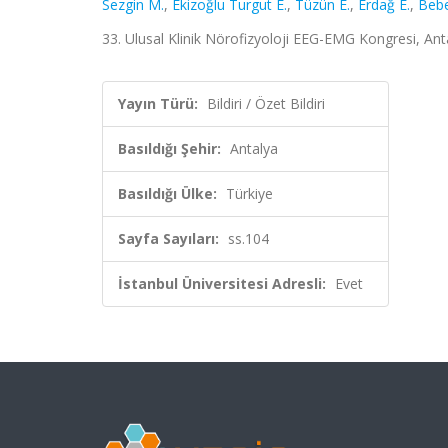
Sezgin M.
,
Ekizoğlu Turgut E.
,
Tüzün E.
,
Erdağ E.
,
Bebe
33. Ulusal Klinik Nörofizyoloji EEG-EMG Kongresi, Antal
Yayın Türü:
Bildiri / Özet Bildiri
Basıldığı Şehir:
Antalya
Basıldığı Ülke:
Türkiye
Sayfa Sayıları:
ss.104
İstanbul Üniversitesi Adresli:
Evet