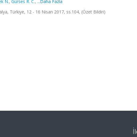
k N.
,
Gürses R. C.
,
...Daha Fazla
ya, Türkiye, 12 - 16 Nisan 2017, ss.104, (Özet Bildiri)
İ