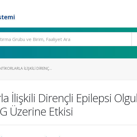
stemi
KORLARLA İLIŞKILI DIRENÇ...
a İlişkili Dirençli Epilepsi O
G Üzerine Etkisi