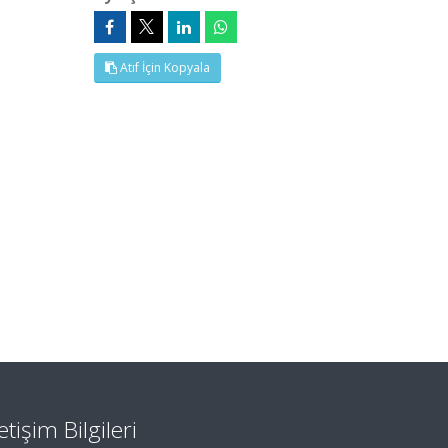
Atıf İçin Kopyala
letişim Bilgileri