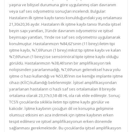
yaşına ve bilişsel durumuna göre uygulanmış olan davranım
veya saf ses odyometrisi sonuçları incelendi. Bulgular:
Hastaların ilk işitme kaybı tanısı konulduğundaki yaş ortalaması
21,30±20,36 aydır. Hastaların ilk işitme kaybı tanısı 9’unda işitsel
beyin sapı yanıtları, 3’ünde davranım odyometrisi ve işitsel
beyinsapı yanıtları, 1’inde ise saf ses odyometrisi uygulanarak
konulmuştur. Hastalarımızın %84,62’sinin (11 birey) iletim tipi
işitme kaybı, %7,69’unun (1 birey) mikst tip işitme kaybı ve kalan
%7,69’unun (1 birey) ise sensörinöral tipte işitme kaybı olduğu
görüldü. Hastalarımızın %38,46’sının bir amplifikasyon tek
nolojisinden yararlanmadığı, %7,69’unun geleneksel hava yolu
işitme ci hazı kullandığı ve %53,85’inin ise kemiğe implante işitme
cihazı (KİİC) kullandığı belirlenmiştir. İşitsel amplifikasyondan
yararlanan hastaların ci hazlı saf ses ortalamaları 8 bireyde
ortalama olarak 23,37±3,58 dB HL ola rak elde edilmiştir. Sonuç:
TCS’li çocuklarda sıklıkla iletim tipi işitme kaybı görülür ve
kalıcıdır. İşitme kaybının çocuğun dil ve konuşma gelişimine
olumsuz etkisini en aza indirmek için işitme kaybının erken
tespit edilmesi ve işitsel amplifikasyonun erken dönemde
sağlanması gerekmektedir. Bu çocuklarda işitsel amplifikasyon