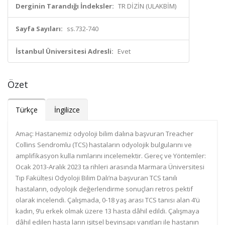
Derginin Tarandığı İndeksler:
TR DİZİN (ULAKBİM)
Sayfa Sayıları:
ss.732-740
İstanbul Üniversitesi Adresli:
Evet
Özet
Türkçe
İngilizce
Amaç: Hastanemiz odyoloji bilim dalına başvuran Treacher
Collins Sendromlu (TCS) hastaların odyolojik bulgularını ve
amplifikasyon kulla nımlarını incelemektir. Gereç ve Yöntemler:
Ocak 2013-Aralık 2023 ta rihleri arasında Marmara Üniversitesi
Tıp Fakültesi Odyoloji Bilim Dalı’na başvuran TCS tanılı
hastaların, odyolojik değerlendirme sonuçları retros pektif
olarak incelendi. Çalışmada, 0-18 yaş arası TCS tanısı alan 4’ü
kadın, 9’u erkek olmak üzere 13 hasta dâhil edildi. Çalışmaya
dâhil edilen hasta ların işitsel beyinsapı yanıtları ile hastanın