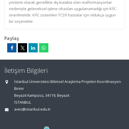
yöntemi olarak genellikle dış kulakta olan malformasyonlar
nedeniyle geleneksel işitme cihazları uygulanamadığı için KİİC
önerilmelidir. KİİC sistemleri TCS’li hastalar için oldukça uygun
bir seçenektir.
Paylaş
İletişim Bilgileri
İstanbul Üniversitesi Bilimsel Araştırma Projeleri Koordinasyon
Birimi
Beyazıt Kampüsü, 34119, Beyazıt
İSTANBUL
aves@istanbul.edu.tr