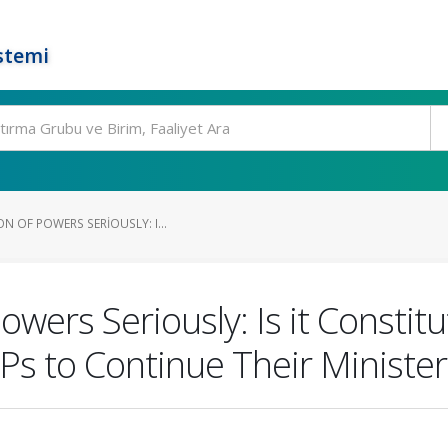
stemi
N OF POWERS SERIOUSLY: I...
wers Seriously: Is it Constitu
Ps to Continue Their Minister