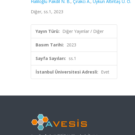
Haliloğlu Pakdil N. B.
,
Çırakcı A.
,
Uykun Altıntaş Ü. O.
Diğer, ss.1, 2023
Yayın Türü:
Diğer Yayınlar / Diğer
Basım Tarihi:
2023
Sayfa Sayıları:
ss.1
İstanbul Üniversitesi Adresli:
Evet