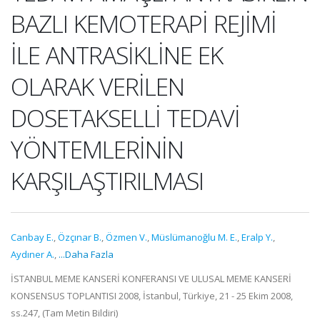
BAZLI KEMOTERAPİ REJİMİ
İLE ANTRASİKLİNE EK
OLARAK VERİLEN
DOSETAKSELLİ TEDAVİ
YÖNTEMLERİNİN
KARŞILAŞTIRILMASI
Canbay E.
,
Özçınar B.
,
Özmen V.
,
Müslümanoğlu M. E.
,
Eralp Y.
,
Aydıner A.
,
...Daha Fazla
İSTANBUL MEME KANSERİ KONFERANSI VE ULUSAL MEME KANSERİ
KONSENSUS TOPLANTISI 2008, İstanbul, Türkiye, 21 - 25 Ekim 2008,
ss.247, (Tam Metin Bildiri)