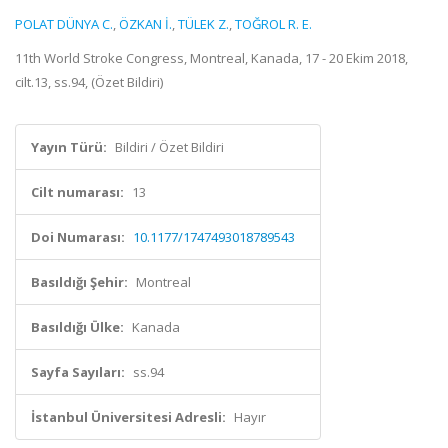
POLAT DÜNYA C.
,
ÖZKAN İ.
,
TÜLEK Z.
,
TOĞROL R. E.
11th World Stroke Congress, Montreal, Kanada, 17 - 20 Ekim 2018,
cilt.13, ss.94, (Özet Bildiri)
Yayın Türü:
Bildiri / Özet Bildiri
Cilt numarası:
13
Doi Numarası:
10.1177/1747493018789543
Basıldığı Şehir:
Montreal
Basıldığı Ülke:
Kanada
Sayfa Sayıları:
ss.94
İstanbul Üniversitesi Adresli:
Hayır