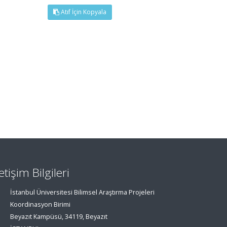
Atıf İçin Kopyala
letişim Bilgileri
İstanbul Üniversitesi Bilimsel Araştırma Projeleri
Koordinasyon Birimi
Beyazıt Kampüsü, 34119, Beyazıt