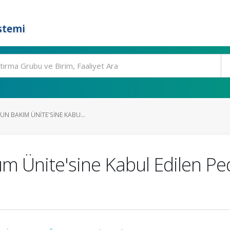
stemi
UN BAKIM ÜNITE'SINE KABU...
ım Ünite'sine Kabul Edilen Ped