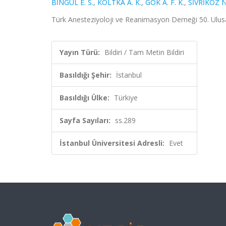
BİNGÜL E. S.
,
KOLTKA A. K.
,
GÖK A. F. K.
,
SİVRİKOZ N
Türk Anesteziyoloji ve Reanimasyon Derneği 50. Ulusal
Yayın Türü:
Bildiri / Tam Metin Bildiri
Basıldığı Şehir:
İstanbul
Basıldığı Ülke:
Türkiye
Sayfa Sayıları:
ss.289
İstanbul Üniversitesi Adresli:
Evet