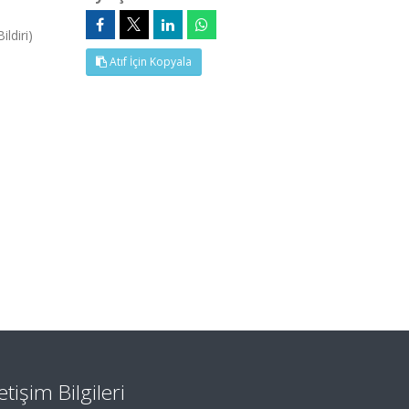
ldiri)
Atıf İçin Kopyala
letişim Bilgileri