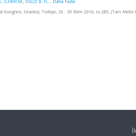
.
,
İLHAN M.
,
OĞUZ B. H.
,
...Daha Fazla
 Kongresi, İstanbul, Türkiye, 26 - 30 Ekim 2016, ss.289, (Tam Metin Bi
İ