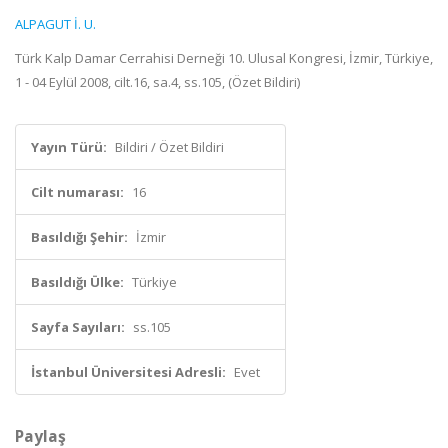
ALPAGUT İ. U.
Türk Kalp Damar Cerrahisi Derneği 10. Ulusal Kongresi, İzmir, Türkiye,
1 - 04 Eylül 2008, cilt.16, sa.4, ss.105, (Özet Bildiri)
Yayın Türü:
Bildiri / Özet Bildiri
Cilt numarası:
16
Basıldığı Şehir:
İzmir
Basıldığı Ülke:
Türkiye
Sayfa Sayıları:
ss.105
İstanbul Üniversitesi Adresli:
Evet
Paylaş