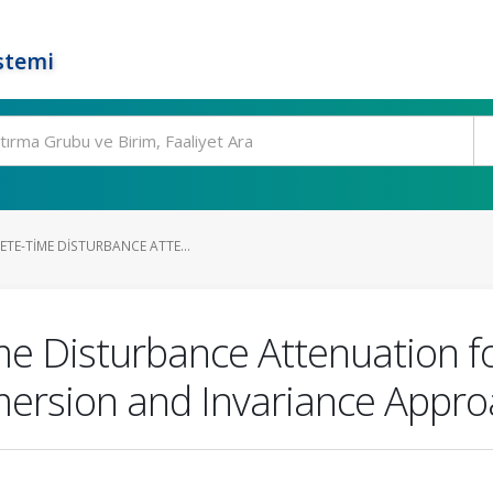
stemi
TE-TIME DISTURBANCE ATTE...
me Disturbance Attenuation f
mersion and Invariance Appr