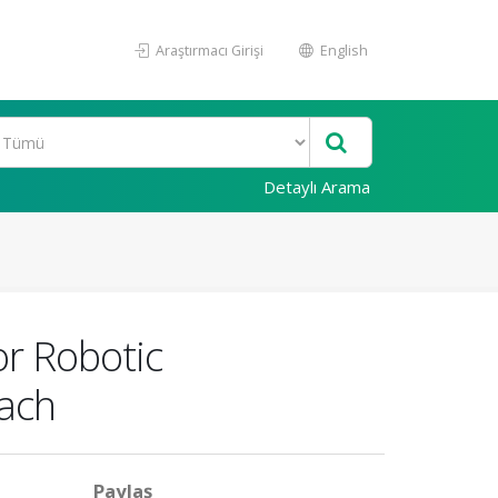
Araştırmacı Girişi
English
Detaylı Arama
or Robotic
oach
Paylaş