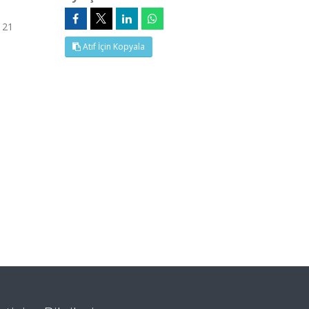
 21
Atıf İçin Kopyala