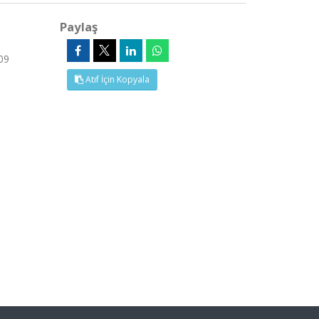
Paylaş
009
Atıf İçin Kopyala