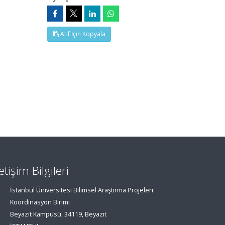
Atıf İçin Kopyala
letişim Bilgileri
İstanbul Üniversitesi Bilimsel Araştırma Projeleri
Koordinasyon Birimi
Beyazıt Kampüsü, 34119, Beyazıt