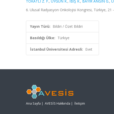
TOKATLI Z. F.
,
UYGUN K.
,
İBİŞ K.
,
BAYIR ANGIN G.
,
U
6. Ulusal Radyasyon Onkolojisi Kongresi, Türkiye, 21 -
Yayın Türü:
Bildiri / Özet Bildiri
Basıldığı Ülke:
Türkiye
İstanbul Üniversitesi Adresli:
Evet
Ana Sayfa
|
AVESİS Hakkında
|
İletişim