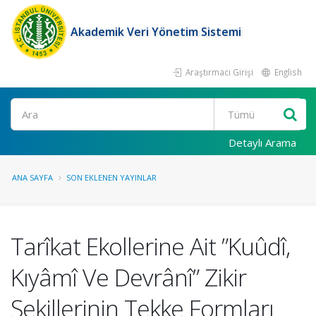
Akademik Veri Yönetim Sistemi
Araştırmacı Girişi
English
Ara
Detaylı Arama
ANA SAYFA
SON EKLENEN YAYINLAR
Tarîkat Ekollerine Ait ”Kuûdî,
Kıyâmî Ve Devrânî” Zikir
Şekillerinin Tekke Formları