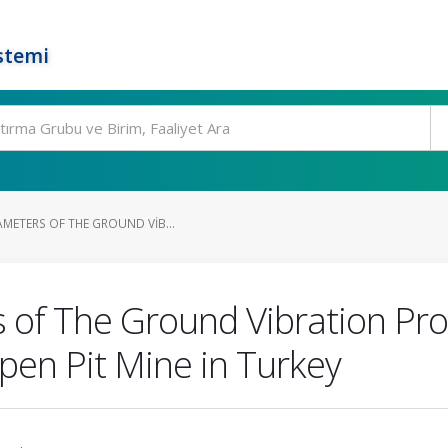
stemi
METERS OF THE GROUND VIB...
s of The Ground Vibration P
pen Pit Mine in Turkey