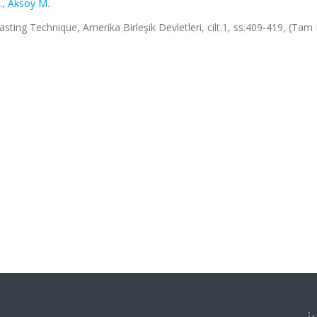
.
,
Aksoy M.
sting Technique, Amerika Birleşik Devletleri, cilt.1, ss.409-419, (Tam