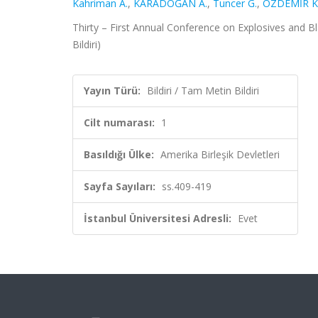
Kahriman A.
,
KARADOĞAN A.
,
Tuncer G.
,
ÖZDEMİR K
Thirty – First Annual Conference on Explosives and Bla
Bildiri)
Yayın Türü:
Bildiri / Tam Metin Bildiri
Cilt numarası:
1
Basıldığı Ülke:
Amerika Birleşik Devletleri
Sayfa Sayıları:
ss.409-419
İstanbul Üniversitesi Adresli:
Evet