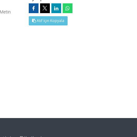
 Metin
Atıf İçin Kopyala