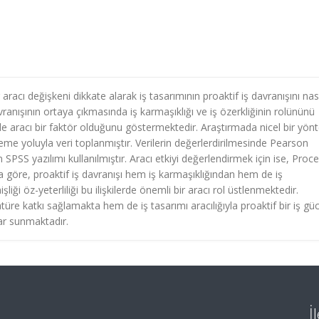
r aracı değişkeni dikkate alarak iş tasarımının proaktif iş davranışını nas
avranışının ortaya çıkmasında iş karmaşıklığı ve iş özerkliğinin rolününü
şkide aracı bir faktör olduğunu göstermektedir. Araştırmada nicel bir yö
eme yoluyla veri toplanmıştır. Verilerin değerlerdirilmesinde Pearson
 SPSS yazılımı kullanılmıştır. Aracı etkiyi değerlendirmek için ise, Proc
a göre, proaktif iş davranışı hem iş karmaşıklığından hem de iş
ği öz-yeterliliği bu ilişkilerde önemli bir aracı rol üstlenmektedir.
atüre katkı sağlamakta hem de iş tasarımı aracılığıyla proaktif bir iş gü
ar sunmaktadır.
İ