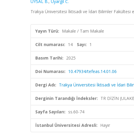
UYSAL B.
,
Uyargil C.
Trakya Üniversitesi İktisadi ve İdari Bilimler Fakültesi 
Yayın Türü:
Makale / Tam Makale
Cilt numarası:
14
Sayı:
1
Basım Tarihi:
2025
Doi Numarası:
10.47934/tefeas.14.01.06
Dergi Adı:
Trakya Üniversitesi İktisadi ve İdari Bil
Derginin Tarandığı İndeksler:
TR DİZİN (ULAK
Sayfa Sayıları:
ss.60-74
İstanbul Üniversitesi Adresli:
Hayır