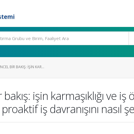
stemi
CEL BIR BAKIŞ: IŞIN KAR...
bakış: işin karmaşıklığı ve iş öz
a proaktif iş davranışını nasıl şe