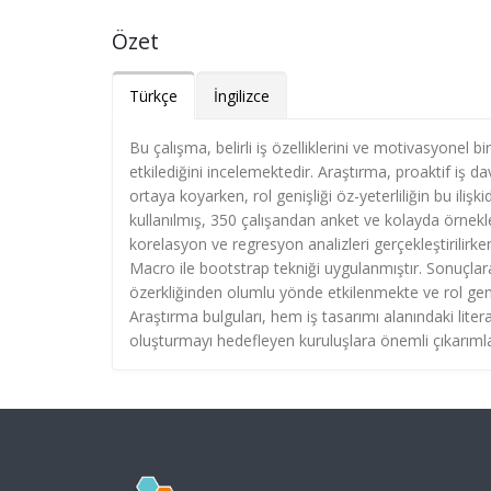
Özet
Türkçe
İngilizce
Bu çalışma, belirli iş özelliklerini ve motivasyonel bi
etkilediğini incelemektedir. Araştırma, proaktif iş d
ortaya koyarken, rol genişliği öz-yeterliliğin bu ili
kullanılmış, 350 çalışandan anket ve kolayda örnekl
korelasyon ve regresyon analizleri gerçekleştirilirken
Macro ile bootstrap tekniği uygulanmıştır. Sonuçlar
özerkliğinden olumlu yönde etkilenmekte ve rol genişli
Araştırma bulguları, hem iş tasarımı alanındaki liter
oluşturmayı hedefleyen kuruluşlara önemli çıkarıml