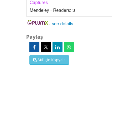
Captures
Mendeley - Readers:
3
-
see details
Paylaş
Atıf İçin Kopyala