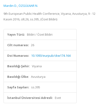
Mardin D.
,
ÖZGÜLNAR N.
9th European Public Health Conference, Viyana, Avusturya, 9 - 12
Kasım 2016, cilt.26, ss.395, (Özet Bildiri)
Yayın Türü:
Bildiri / Özet Bildiri
Cilt numarası:
26
Doi Numarası:
10.1093/eurpub/ckw174.164
Basıldığı Şehir:
Viyana
Basıldığı Ülke:
Avusturya
Sayfa Sayıları:
ss.395
İstanbul Üniversitesi Adresli:
Evet