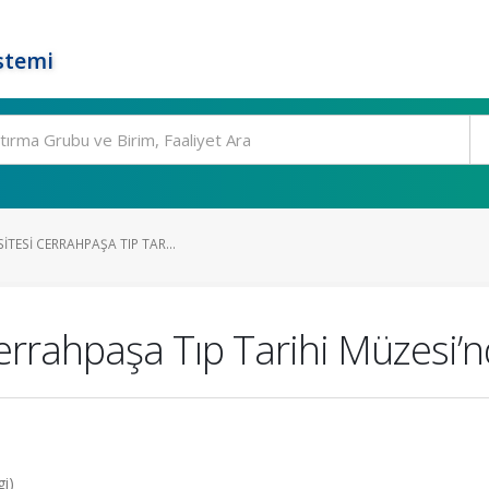
stemi
ITESI CERRAHPAŞA TIP TAR...
errahpaşa Tıp Tarihi Müzesi’nd
i)