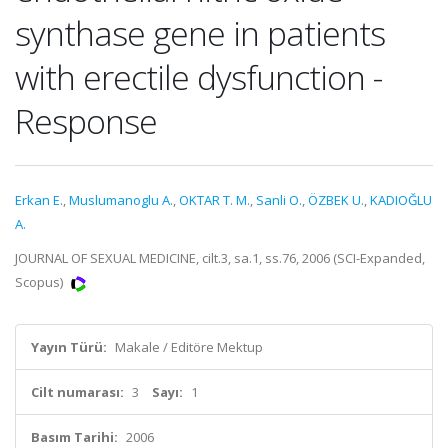
synthase gene in patients
with erectile dysfunction -
Response
Erkan E.
,
Muslumanoglu A.
,
OKTAR T. M.
,
Sanli O.
,
ÖZBEK U.
,
KADIOĞLU
A.
JOURNAL OF SEXUAL MEDICINE, cilt.3, sa.1, ss.76, 2006 (SCI-Expanded,
Scopus)
Yayın Türü:
Makale / Editöre Mektup
Cilt numarası:
3
Sayı:
1
Basım Tarihi:
2006