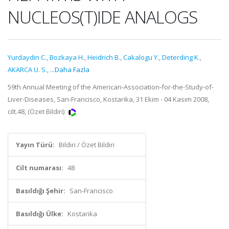
NUCLEOS(T)IDE ANALOGS
Yurdaydin C.
,
Bozkaya H.
,
Heidrich B.
,
Cakalogu Y.
,
Deterding K.
,
AKARCA U. S.
,
...Daha Fazla
59th Annual Meeting of the American-Association-for-the-Study-of-
Liver-Diseases, San-Francisco, Kostarika, 31 Ekim - 04 Kasım 2008,
cilt.48, (Özet Bildiri)
Yayın Türü:
Bildiri / Özet Bildiri
Cilt numarası:
48
Basıldığı Şehir:
San-Francisco
Basıldığı Ülke:
Kostarika