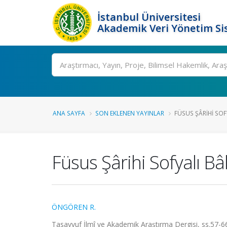
İstanbul Üniversitesi
Akademik Veri Yönetim Si
Ara
ANA SAYFA
SON EKLENEN YAYINLAR
FÜSUS ŞÂRIHI SOFY
Füsus Şârihi Sofyalı Bâl
ÖNGÖREN R.
Tasavvuf İlmî ve Akademik Araştırma Dergisi, ss.57-6