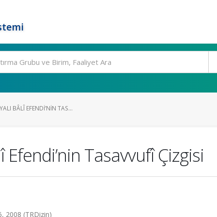
stemi
ALI BÂLÎ EFENDI’NIN TAS...
î Efendi’nin Tasavvufî Çizgisi
6, 2008 (TRDizin)