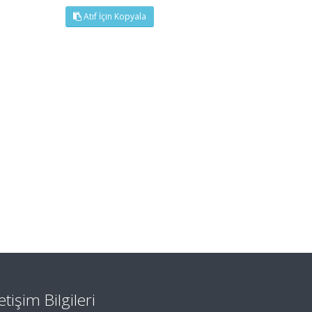
Atıf İçin Kopyala
letişim Bilgileri