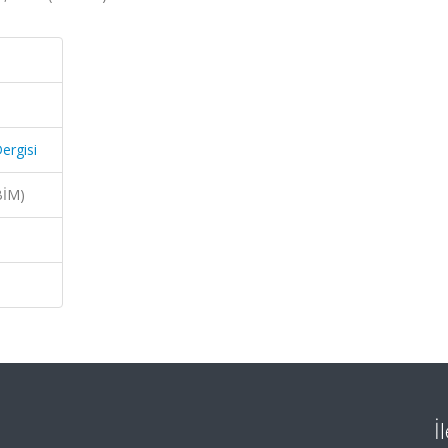
ergisi
BİM)
İ