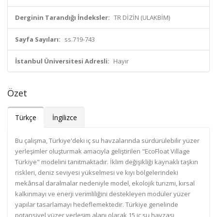
Derginin Tarandığı İndeksler:
TR DİZİN (ULAKBİM)
Sayfa Sayıları:
ss.719-743
İstanbul Üniversitesi Adresli:
Hayır
Özet
Türkçe
İngilizce
Bu çalışma, Türkiye'deki iç su havzalarında sürdürülebilir yüzer
yerleşimler oluşturmak amacıyla geliştirilen "EcoFloat Village
Türkiye" modelini tanıtmaktadır. İklim değişikliği kaynaklı taşkın
riskleri, deniz seviyesi yükselmesi ve kıyı bölgelerindeki
mekânsal daralmalar nedeniyle model, ekolojik turizmi, kırsal
kalkınmayı ve enerji verimliliğini destekleyen modüler yüzer
yapılar tasarlamayı hedeflemektedir. Türkiye genelinde
potansiyel yüzer yerleşim alanı olarak 15 iç su havzası