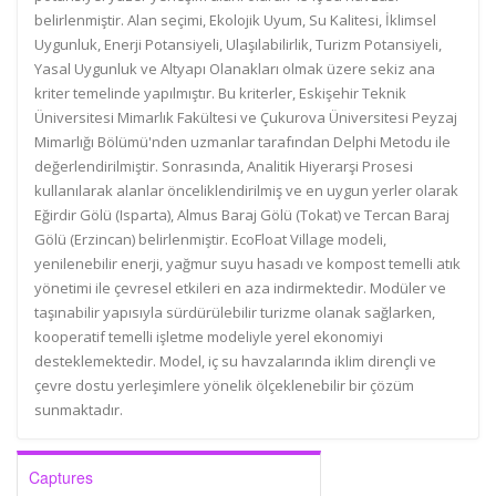
belirlenmiştir. Alan seçimi, Ekolojik Uyum, Su Kalitesi, İklimsel
Uygunluk, Enerji Potansiyeli, Ulaşılabilirlik, Turizm Potansiyeli,
Yasal Uygunluk ve Altyapı Olanakları olmak üzere sekiz ana
kriter temelinde yapılmıştır. Bu kriterler, Eskişehir Teknik
Üniversitesi Mimarlık Fakültesi ve Çukurova Üniversitesi Peyzaj
Mimarlığı Bölümü'nden uzmanlar tarafından Delphi Metodu ile
değerlendirilmiştir. Sonrasında, Analitik Hiyerarşi Prosesi
kullanılarak alanlar önceliklendirilmiş ve en uygun yerler olarak
Eğirdir Gölü (Isparta), Almus Baraj Gölü (Tokat) ve Tercan Baraj
Gölü (Erzincan) belirlenmiştir. EcoFloat Village modeli,
yenilenebilir enerji, yağmur suyu hasadı ve kompost temelli atık
yönetimi ile çevresel etkileri en aza indirmektedir. Modüler ve
taşınabilir yapısıyla sürdürülebilir turizme olanak sağlarken,
kooperatif temelli işletme modeliyle yerel ekonomiyi
desteklemektedir. Model, iç su havzalarında iklim dirençli ve
çevre dostu yerleşimlere yönelik ölçeklenebilir bir çözüm
sunmaktadır.
Captures