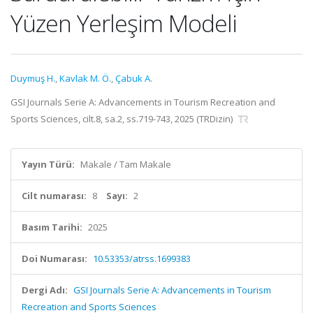
Yüzen Yerleşim Modeli
Duymuş H.
,
Kavlak M. Ö.
,
Çabuk A.
GSI Journals Serie A: Advancements in Tourism Recreation and
Sports Sciences, cilt.8, sa.2, ss.719-743, 2025 (TRDizin)
Yayın Türü:
Makale / Tam Makale
Cilt numarası:
8
Sayı:
2
Basım Tarihi:
2025
Doi Numarası:
10.53353/atrss.1699383
Dergi Adı:
GSI Journals Serie A: Advancements in Tourism
Recreation and Sports Sciences