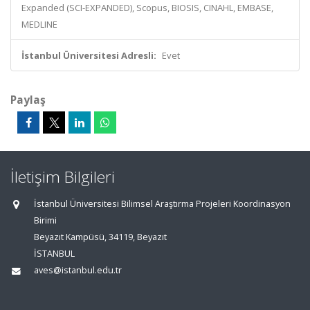
Expanded (SCI-EXPANDED), Scopus, BIOSIS, CINAHL, EMBASE,
MEDLINE
İstanbul Üniversitesi Adresli:
Evet
Paylaş
İletişim Bilgileri
İstanbul Üniversitesi Bilimsel Araştırma Projeleri Koordinasyon
Birimi
Beyazıt Kampüsü, 34119, Beyazıt
İSTANBUL
aves@istanbul.edu.tr