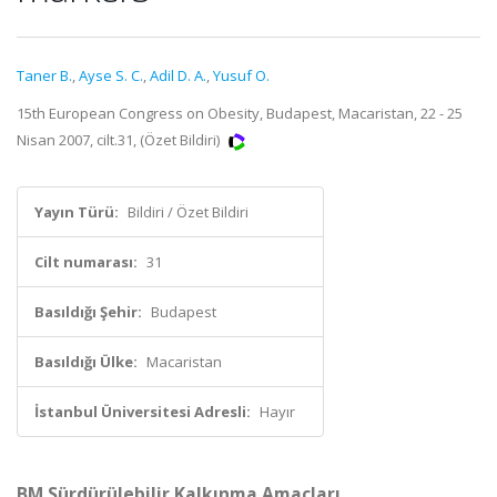
Taner B.
,
Ayse S. C.
,
Adil D. A.
,
Yusuf O.
15th European Congress on Obesity, Budapest, Macaristan, 22 - 25
Nisan 2007, cilt.31, (Özet Bildiri)
Yayın Türü:
Bildiri / Özet Bildiri
Cilt numarası:
31
Basıldığı Şehir:
Budapest
Basıldığı Ülke:
Macaristan
İstanbul Üniversitesi Adresli:
Hayır
BM Sürdürülebilir Kalkınma Amaçları