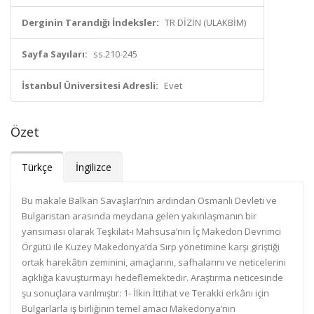
Derginin Tarandığı İndeksler:
TR DİZİN (ULAKBİM)
Sayfa Sayıları:
ss.210-245
İstanbul Üniversitesi Adresli:
Evet
Özet
Türkçe
İngilizce
Bu makale Balkan Savaşları’nın ardından Osmanlı Devleti ve
Bulgaristan arasında meydana gelen yakınlaşmanın bir
yansıması olarak Teşkilat-ı Mahsusa’nın İç Makedon Devrimci
Örgütü ile Kuzey Makedonya’da Sırp yönetimine karşı giriştiği
ortak harekâtın zeminini, amaçlarını, safhalarını ve neticelerini
açıklığa kavuşturmayı hedeflemektedir. Araştırma neticesinde
şu sonuçlara varılmıştır: 1- İlkin İttihat ve Terakki erkânı için
Bulgarlarla iş birliğinin temel amacı Makedonya’nın