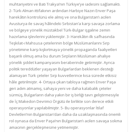
muhtariyetini ve Batı Trakya’nın Türkiye’ye iadesini sağlamaktı.
2- Türk-Alman ittifakının ardından Harbiye Nazırı Enver Paşa
harekâtın kontrolünü ele almış ve ona Bulgaristan’ı acilen
Avusturya ile savaş hâlindeki Sırbistan’a karşı savaşa zorlama
ve bölgeye yönelik müstakbel Türk-Bulgar işgaline zemin
hazırlama işlevlerini yüklemiştir. 3- Harekâtın ilk safhasında
Teşkilat-ı Mahsusa çetelerinin bölge Müslümanlarını Sırp
yönetimine karşı kışkırtmaya yönelik propaganda faaliyetleri
başarılı olmuş ama bu durum Sırpların Müslüman ahaliye
yönelik şiddet kampanyasını beraberinde getirmiştir. Ayrıca
politik tereddütler yaşayan Bulgarlardan beklenen desteği
alamayan Türk çeteler Sırp kuvvetlerince kısa sürede etkisiz
hâle getirilmiştir. 4- Ortaya çıkan tabloya rağmen Enver Paşa
geri adım atmamış, sahaya yeni ve daha kalabalık çeteler
sürmüş, Bulgarların daha yakın bir iş birliği tavrı geliştirmesiyle
de İç Makedon Devrimci Örgütü ile birlikte son derece etkili
operasyonlar yapılabilmiştir. 5- Bu operasyonlar İtilaf
Devletleri’nin Bulgaristan’dan daha da uzaklaşmasında önemli
rol oynasa da Enver Paşa’nın Bulgaristan’ı acilen savaşa sokma
amacının gerçekleşmesine yetmemiştir.