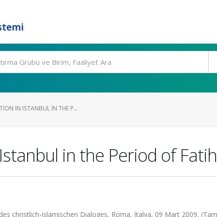
stemi
ION IN ISTANBUL IN THE P...
 Istanbul in the Period of Fa
 des christlich-islamischen Dialoges, Roma, İtalya, 09 Mart 2009, (Ta