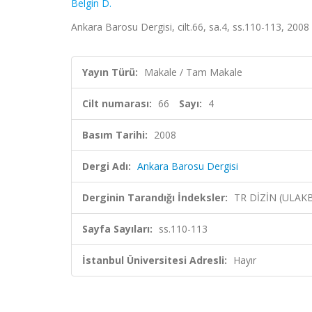
Belgin D.
Ankara Barosu Dergisi, cilt.66, sa.4, ss.110-113, 2008
Yayın Türü:
Makale / Tam Makale
Cilt numarası:
66
Sayı:
4
Basım Tarihi:
2008
Dergi Adı:
Ankara Barosu Dergisi
Derginin Tarandığı İndeksler:
TR DİZİN (ULAK
Sayfa Sayıları:
ss.110-113
İstanbul Üniversitesi Adresli:
Hayır