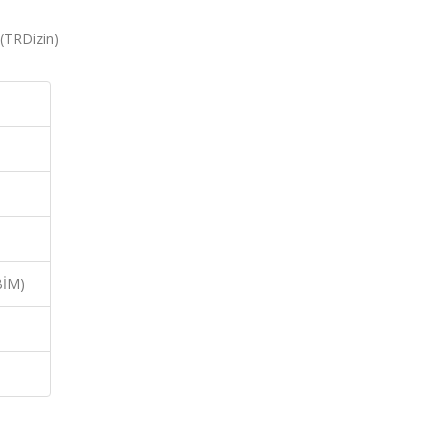
 (TRDizin)
BİM)