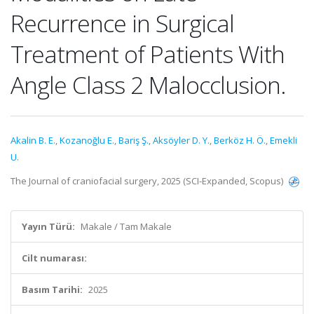
Recurrence in Surgical
Treatment of Patients With
Angle Class 2 Malocclusion.
Akalin B. E.
,
Kozanoğlu E.
,
Bariş Ş.
,
Aksöyler D. Y.
,
Berköz H. Ö.
,
Emekli
U.
The Journal of craniofacial surgery, 2025 (SCI-Expanded, Scopus)
Yayın Türü:
Makale / Tam Makale
Cilt numarası:
Basım Tarihi:
2025