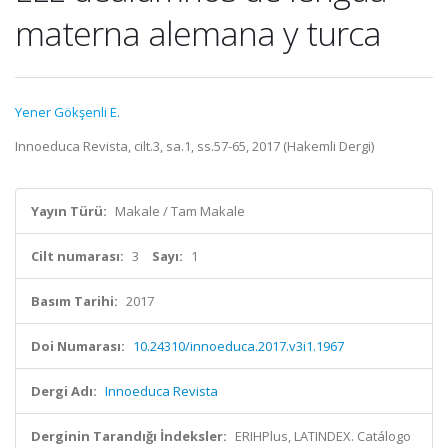
materna alemana y turca
Yener Gökşenli E.
Innoeduca Revista, cilt.3, sa.1, ss.57-65, 2017 (Hakemli Dergi)
Yayın Türü:
Makale / Tam Makale
Cilt numarası:
3
Sayı:
1
Basım Tarihi:
2017
Doi Numarası:
10.24310/innoeduca.2017.v3i1.1967
Dergi Adı:
Innoeduca Revista
Derginin Tarandığı İndeksler:
ERIHPlus, LATINDEX. Catálogo