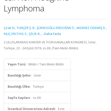
Lymphoma
Çırak N.
,
TUNÇER Ş. B.
,
ŞÜKRÜOĞLU ERDOĞAN Ö.
,
AKDENİZ ÖDEMİŞ D.
,
KILIÇ ERCİYAS S.
,
ÇELİK B.
,
...Daha Fazla
2.ULUSLARARASI KANSER VE İYON KANALLARI KONGRESİ, İzmir,
Türkiye, 22 - 24 Eylül 2019, ss.69, (Tam Metin Bildiri)
Yayın Türü:
Bildiri / Tam Metin Bildiri
Basıldığı Şehir:
İzmir
Basıldığı Ülke:
Türkiye
Sayfa Sayıları:
ss.69
İstanbul Üniversitesi Adresli:
Evet