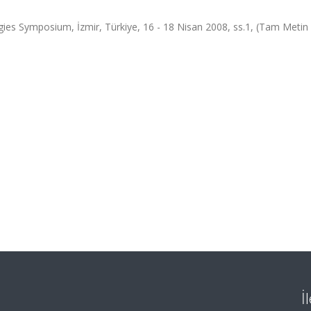
gies Symposium, İzmir, Türkiye, 16 - 18 Nisan 2008, ss.1, (Tam Metin B
İ