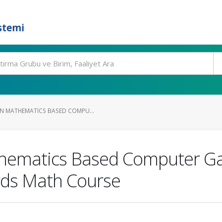
stemi
N MATHEMATICS BASED COMPU...
hematics Based Computer Ga
rds Math Course