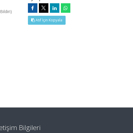
ildiri)
Atıf İçin Kopyala
letişim Bilgileri