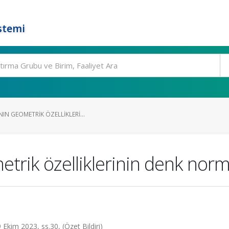
stemi
IN GEOMETRIK ÖZELLIKLERI...
metrik özelliklerinin denk nor
 Ekim 2023, ss.30, (Özet Bildiri)