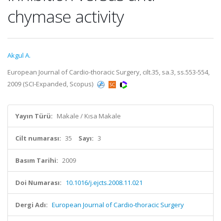
chymase activity
Akgul A.
European Journal of Cardio-thoracic Surgery, cilt.35, sa.3, ss.553-554,
2009 (SCI-Expanded, Scopus)
Yayın Türü:
Makale / Kısa Makale
Cilt numarası:
35
Sayı:
3
Basım Tarihi:
2009
Doi Numarası:
10.1016/j.ejcts.2008.11.021
Dergi Adı:
European Journal of Cardio-thoracic Surgery