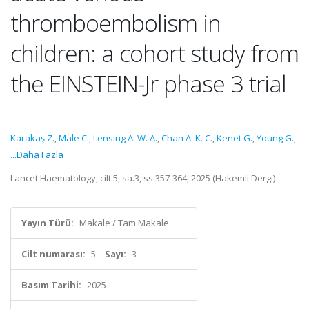
thromboembolism in
children: a cohort study from
the EINSTEIN-Jr phase 3 trial
Karakaş Z.
,
Male C.
,
Lensing A. W. A.
,
Chan A. K. C.
,
Kenet G.
,
Young G.
,
...Daha Fazla
Lancet Haematology, cilt.5, sa.3, ss.357-364, 2025 (Hakemli Dergi)
Yayın Türü:
Makale / Tam Makale
Cilt numarası:
5
Sayı:
3
Basım Tarihi:
2025