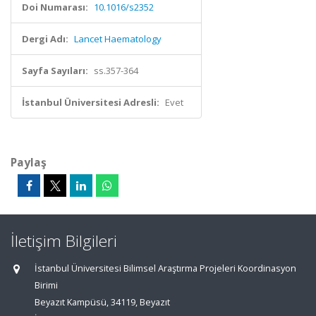
Doi Numarası:
10.1016/s2352
Dergi Adı:
Lancet Haematology
Sayfa Sayıları:
ss.357-364
İstanbul Üniversitesi Adresli:
Evet
Paylaş
İletişim Bilgileri
İstanbul Üniversitesi Bilimsel Araştırma Projeleri Koordinasyon
Birimi
Beyazıt Kampüsü, 34119, Beyazıt