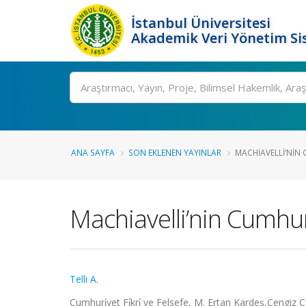
İstanbul Üniversitesi
Akademik Veri Yönetim Si
Ara
ANA SAYFA
SON EKLENEN YAYINLAR
MACHIAVELLI’NIN C
Machiavelli’nin Cumhur
Telli A.
Cumhuri̇yet Fi̇kri̇ ve Felsefe, M. Ertan Kardeş,Cengiz 