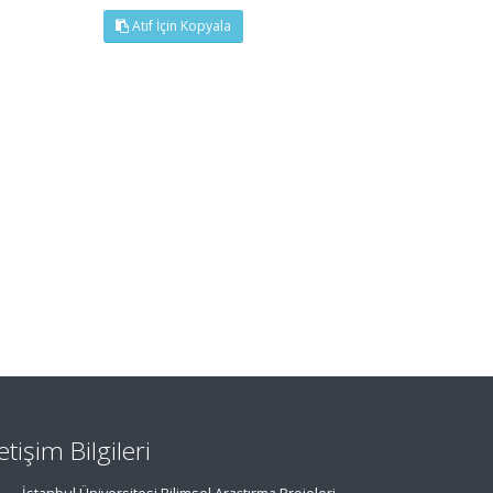
Atıf İçin Kopyala
letişim Bilgileri