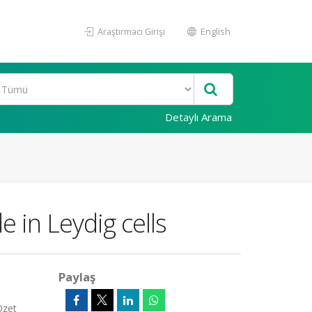
Araştırmacı Girişi
English
Detaylı Arama
de in Leydig cells
Paylaş
Özet