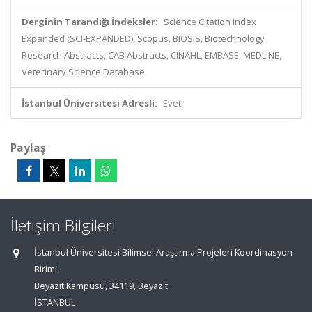
Derginin Tarandığı İndeksler:
Science Citation Index
Expanded (SCI-EXPANDED), Scopus, BIOSIS, Biotechnology
Research Abstracts, CAB Abstracts, CINAHL, EMBASE, MEDLINE,
Veterinary Science Database
İstanbul Üniversitesi Adresli:
Evet
Paylaş
İletişim Bilgileri
İstanbul Üniversitesi Bilimsel Araştırma Projeleri Koordinasyon
Birimi
Beyazıt Kampüsü, 34119, Beyazıt
İSTANBUL