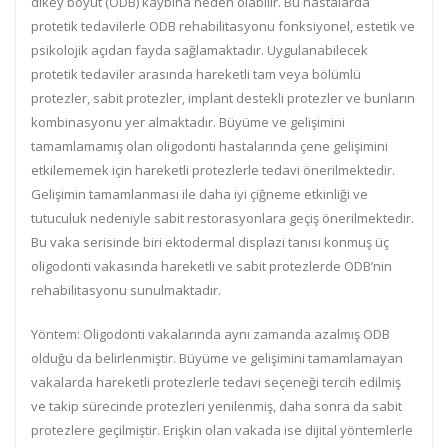
dikey boyut (ODB) kaybına neden olabilir. Bu hastalarda
protetik tedavilerle ODB rehabilitasyonu fonksiyonel, estetik ve
psikolojik açıdan fayda sağlamaktadır. Uygulanabilecek
protetik tedaviler arasında hareketli tam veya bölümlü
protezler, sabit protezler, implant destekli protezler ve bunların
kombinasyonu yer almaktadır. Büyüme ve gelişimini
tamamlamamış olan oligodonti hastalarında çene gelişimini
etkilememek için hareketli protezlerle tedavi önerilmektedir.
Gelişimin tamamlanması ile daha iyi çiğneme etkinliği ve
tutuculuk nedeniyle sabit restorasyonlara geçiş önerilmektedir.
Bu vaka serisinde biri ektodermal displazi tanısı konmuş üç
oligodonti vakasında hareketli ve sabit protezlerde ODB’nin
rehabilitasyonu sunulmaktadır.
Yöntem: Oligodonti vakalarında aynı zamanda azalmış ODB
olduğu da belirlenmiştir. Büyüme ve gelişimini tamamlamayan
vakalarda hareketli protezlerle tedavi seçeneği tercih edilmiş
ve takip sürecinde protezleri yenilenmiş, daha sonra da sabit
protezlere geçilmiştir. Erişkin olan vakada ise dijital yöntemlerle