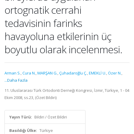
ortognatik cerrahi
tedavisinin farinks
havayoluna etkilerinin üç
boyutlu olarak incelenmesi.
Arman S.
,
Cura N.
,
MARŞAN G.
,
Çuhadaroğlu Ç.
,
EMEKLİ U.
,
Özer N.
,
...Daha Fazla
11. Uluslararası Türk Ortodonti Derneği Kongresi, İzmir, Türkiye, 1 - 04
Ekim 2008, ss.23, (Özet Bildiri)
Yayın Türü:
Bildiri / Özet Bildiri
Basıldığı Ülke:
Türkiye