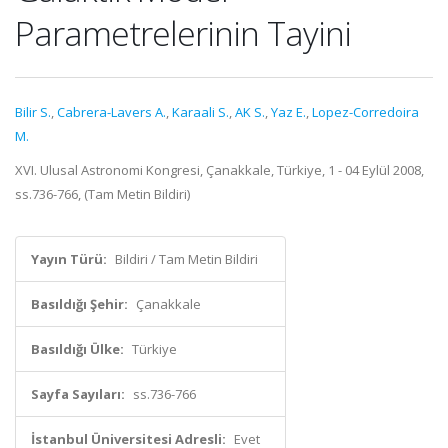
Parametrelerinin Tayini
Bilir S.
,
Cabrera-Lavers A.
,
Karaali S.
,
AK S.
,
Yaz E.
,
Lopez-Corredoira
M.
XVI. Ulusal Astronomi Kongresi, Çanakkale, Türkiye, 1 - 04 Eylül 2008,
ss.736-766, (Tam Metin Bildiri)
Yayın Türü:
Bildiri / Tam Metin Bildiri
Basıldığı Şehir:
Çanakkale
Basıldığı Ülke:
Türkiye
Sayfa Sayıları:
ss.736-766
İstanbul Üniversitesi Adresli:
Evet