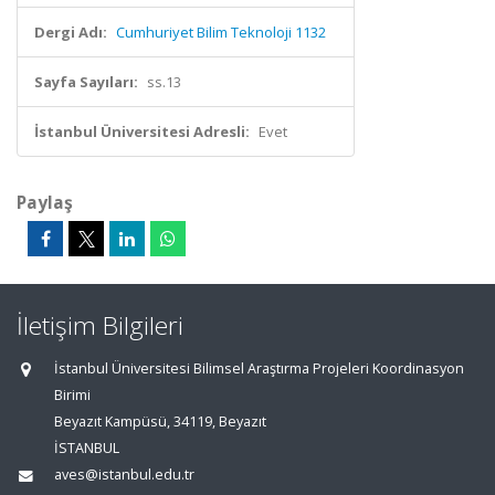
Dergi Adı:
Cumhuriyet Bilim Teknoloji 1132
Sayfa Sayıları:
ss.13
İstanbul Üniversitesi Adresli:
Evet
Paylaş
İletişim Bilgileri
İstanbul Üniversitesi Bilimsel Araştırma Projeleri Koordinasyon
Birimi
Beyazıt Kampüsü, 34119, Beyazıt
İSTANBUL
aves@istanbul.edu.tr