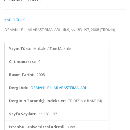
KADIOĞLU S.
OSMANLI BİLİMİ ARAŞTIRMALARI, cilt.9, ss.183-197, 2008 (TRDizin)
Yayın Türü:
Makale / Tam Makale
Cilt numarası:
9
Basım Tarihi:
2008
Dergi Adı:
OSMANLI BİLİMİ ARAŞTIRMALARI
Derginin Tarandığı İndeksler:
TR DİZİN (ULAKBİM)
Sayfa Sayıları:
ss.183-197
İstanbul Üniversitesi Adresli:
Evet