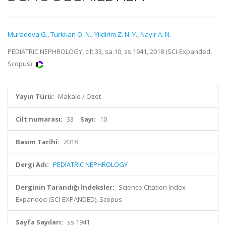
Muradova G.
,
Turkkan O. N.
,
Yildirim Z. N. Y.
,
Nayir A. N.
PEDIATRIC NEPHROLOGY, cilt.33, sa.10, ss.1941, 2018 (SCI-Expanded,
Scopus)
Yayın Türü:
Makale / Özet
Cilt numarası:
33
Sayı:
10
Basım Tarihi:
2018
Dergi Adı:
PEDIATRIC NEPHROLOGY
Derginin Tarandığı İndeksler:
Science Citation Index
Expanded (SCI-EXPANDED), Scopus
Sayfa Sayıları:
ss.1941